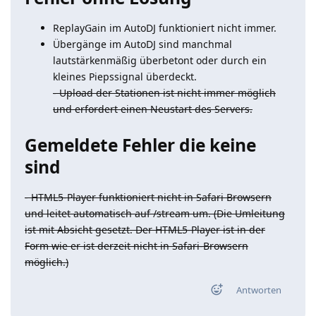
ReplayGain im AutoDJ funktioniert nicht immer.
Übergänge im AutoDJ sind manchmal
lautstärkenmäßig überbetont oder durch ein
kleines Piepssignal überdeckt.
- Upload der Stationen ist nicht immer möglich
und erfordert einen Neustart des Servers.
Gemeldete Fehler die keine
sind
- HTML5-Player funktioniert nicht in Safari Browsern
und leitet automatisch auf /stream um. (Die Umleitung
ist mit Absicht gesetzt. Der HTML5-Player ist in der
Form wie er ist derzeit nicht in Safari-Browsern
möglich.)
Antworten