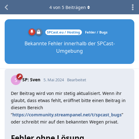
4
von
5
Beiträgen
SPCast.eu / Hosting
Fehler / Bugs
Bekannte Fehler innerhalb der SPCast-
Umgebung
SP: Sven
S
5. Mai 2024
Bearbeitet
Der Beitrag wird von mir stetig aktualisiert. Wenn ihr
glaubt, dass etwas fehlt, eröffnet bitte einen Beitrag in
diesem Bereich
“
https://community.streampanel.net/t/spcast_bugs
”
oder schreibt mir auf den bekannten Wegen privat.
Fehler ohne Lösung