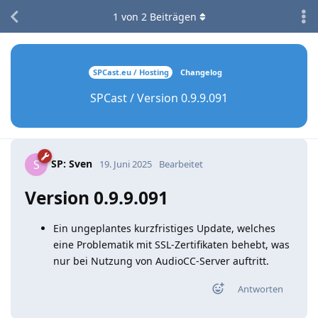
1
von
2
Beiträgen
SPCast.eu / Hosting
Changelog
SPCast / Version 0.9.9.091
SP: Sven
S
19. Juni 2025
Bearbeitet
Version 0.9.9.091
Ein ungeplantes kurzfristiges Update, welches
eine Problematik mit SSL-Zertifikaten behebt, was
nur bei Nutzung von AudioCC-Server auftritt.
Antworten