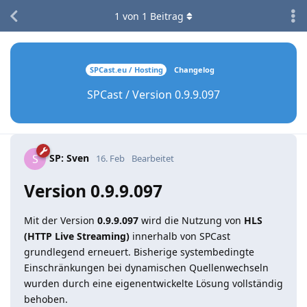
1
von
1
Beitrag
SPCast.eu / Hosting
Changelog
SPCast / Version 0.9.9.097
SP: Sven
S
16. Feb
Bearbeitet
Version 0.9.9.097
Mit der Version
0.9.9.097
wird die Nutzung von
HLS
(HTTP Live Streaming)
innerhalb von SPCast
grundlegend erneuert. Bisherige systembedingte
Einschränkungen bei dynamischen Quellenwechseln
wurden durch eine eigenentwickelte Lösung vollständig
behoben.