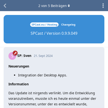
2
von
5
Beiträgen
SPCast.eu / Hosting
Changelog
SPCast / Version 0.9.9.049
SP: Sven
S
21. Sept 2024
Neuerungen
Integration der Desktop Apps.
Information
Das Update ist nirgends verlinkt. Um die Entwicklung
voranzutreiben, musste ich es heute einmal unter der
Versionsnummer, unter der es entwickelt wurde,